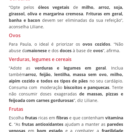
“Opte pelos
óleos vegetais
de
milho, arroz, soja,
girassol, oliva e margarina cremosa
.
Frituras em geral,
banha e bacon
devem ser eliminadas da sua refeição”,
aconselha Liliane.
Ovos
Para Paula, o ideal é priorizar os
ovos cozidos
. “Não
abuse da
maionese
e dos
doces
à base de
ovos
”, afirma.
Verduras, legumes e cereais
“Adote as
verduras e legumes em geral
. Inclua
também
arroz, feijão, lentilha, massa sem ovo, milho,
aipim cozido e todos os tipos de pães
no seu cardápio.
Consuma com moderação
biscoitos e panquecas
. Tente
não consumir doses exageradas
de massas, pizzas e
feijoada com carnes gordurosas
”, diz Liliane.
Frutas
Escolha
frutas
ricas em
fibras
e que contenham
vitamina
C
. “As
frutas antioxidantes
ajudam a manter as
paredes
venosas
em
bom estado
e a combater a
fragilidade