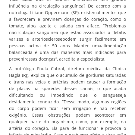
influência na circulação sanguínea? De acordo com a
nutróloga Liliane Oppermann (SP), existemalimentos que
a favorecem e previnem doenças do coração, como o
tomate, aipo, azeite e salada com alface. “Problemas
nacirculação sanguínea que estão associados à flebite,
varizes e arteriosclerosepodem surgir facilmente em
pessoas acima de 50 anos. Manter umaalimentação
balanceada é uma das maneiras mais indicadas para
preveniressas doenças”, acredita a especialista.
A nutróloga Paula Cabral, diretora médica da Clínica
Hagla (RJ), explica que o acúmulo de gorduras saturadas
e trans nas veias e artérias podem causar a formação
de placas na sparedes desses canais, o que acaba
dificultando ou impedindo que o sangueseja
devidamente conduzido. “Desse modo, algumas regiões
do corpo podem ficar sem irrigação e não receber
oxigênio. Essas obstruções podem acontecer em
qualquer parte do organismo, como, por exemplo, na
artéria do coração. Ela para de funcionar e provoca o
infarto do miocárdio. Caso o problema afete a circulação