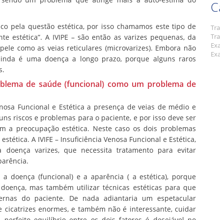
C
co pela questão estética, por isso chamamos este tipo de
Tr
Tr
te estética”. A IVIPE – são então as varizes pequenas, da
Ex
 pele como as veias reticulares (microvarizes). Embora não
Ex
inda é uma doença a longo prazo, porque alguns raros
s.
roblema de saúde (funcional) como um problema de
nosa Funcional e Estética a presença de veias de médio e
ns riscos e problemas para o paciente, e por isso deve ser
ém a preocupação estética. Neste caso os dois problemas
stética. A IVIFE – Insuficiência Venosa Funcional e Estética,
doença varizes, que necessita tratamento para evitar
arência.
a doença (funcional) e a aparência ( a estética), porque
 doença, mas também utilizar técnicas estéticas para que
rnas do paciente. De nada adiantaria um espetacular
 cicatrizes enormes, e também não é interessante, cuidar
perfeito equilíbrio entre os dois fatores é desejável no