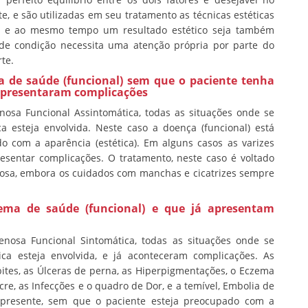
te, e são utilizadas em seu tratamento as técnicas estéticas
ida e ao mesmo tempo um resultado estético seja também
po de condição necessita uma atenção própria por parte do
te.
a de saúde (funcional) sem que o paciente tenha
 apresentaram complicações
nosa Funcional Assintomática, todas as situações onde se
a esteja envolvida. Neste caso a doença (funcional) está
o com a aparência (estética). Em alguns casos as varizes
sentar complicações. O tratamento, neste caso é voltado
nosa, embora os cuidados com manchas e cicatrizes sempre
ema de saúde (funcional) e que já apresentam
enosa Funcional Sintomática, todas as situações onde se
ca esteja envolvida, e já aconteceram complicações. As
ites, as Úlceras de perna, as Hiperpigmentações, o Eczema
cre, as Infecções e o quadro de Dor, e a temível, Embolia de
á presente, sem que o paciente esteja preocupado com a