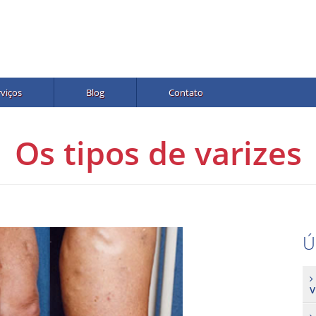
rviços
Blog
Contato
Os tipos de varizes
Ú
V