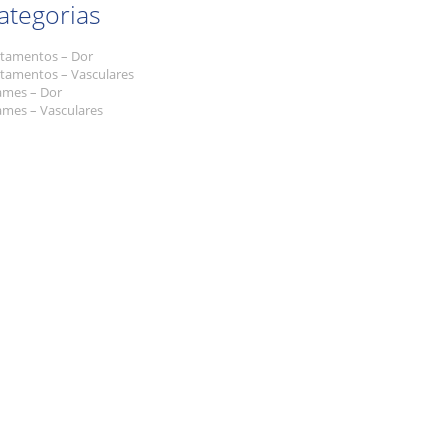
ategorias
atamentos – Dor
atamentos – Vasculares
ames – Dor
ames – Vasculares