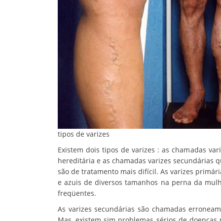
tipos de varizes
Existem dois tipos de varizes : as chamadas var
hereditária e as chamadas varizes secundárias 
são de tratamento mais difícil. As varizes primár
e azuis de diversos tamanhos na perna da mulh
freqüentes.
As varizes secundárias são chamadas erroneamen
Mas, existem sim problemas sérios de doenças na