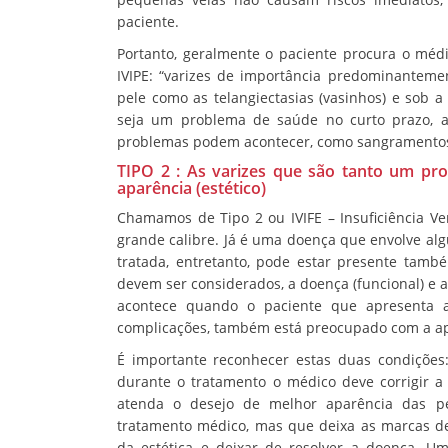
paciente.
Portanto, geralmente o paciente procura o médi
IVIPE: “varizes de importância predominantemen
pele como as telangiectasias (vasinhos) e sob a
seja um problema de saúde no curto prazo, a
problemas podem acontecer, como sangramento
TIPO 2 : As varizes que são tanto um p
aparência (estético)
Chamamos de Tipo 2 ou IVIFE – Insuficiência Ve
grande calibre. Já é uma doença que envolve algu
tratada, entretanto, pode estar presente tamb
devem ser considerados, a doença (funcional) e a e
acontece quando o paciente que apresenta a 
complicações, também está preocupado com a ap
É importante reconhecer estas duas condições: 
durante o tratamento o médico deve corrigir a
atenda o desejo de melhor aparência das pe
tratamento médico, mas que deixa as marcas de
da estética e deixar de resolver a doença. Um 