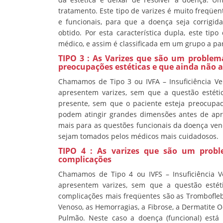
tratamento. Este tipo de varizes é muito freqüen
e funcionais, para que a doença seja corrig
obtido. Por esta característica dupla, este ti
médico, e assim é classificada em um grupo a par
TIPO 3 : As Varizes que são um problem
preocupações estéticas e que ainda não
Chamamos de Tipo 3 ou IVFA – Insuficiência Ve
apresentem varizes, sem que a questão estétic
presente, sem que o paciente esteja preocupad
podem atingir grandes dimensões antes de apre
mais para as questões funcionais da doença ve
sejam tomados pelos médicos mais cuidadosos.
TIPO 4 : As varizes que são um probl
complicações
Chamamos de Tipo 4 ou IVFS – Insuficiência V
apresentem varizes, sem que a questão estéti
complicações mais freqüentes são as Trombofleb
Venoso, as Hemorragias, a Fibrose, a Dermatite O
Pulmão. Neste caso a doença (funcional) est