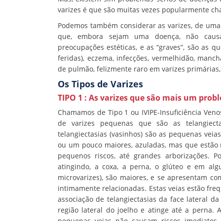
varizes é que são muitas vezes popularmente cha
Podemos também considerar as varizes, de uma m
que, embora sejam uma doença, não caus
preocupações estéticas, e as “graves”, são as 
feridas), eczema, infecções, vermelhidão, manc
de pulmão, felizmente raro em varizes primárias,
Os Tipos de Varizes
TIPO 1 : As varizes que são mais um probl
Chamamos de Tipo 1 ou IVIPE-Insuficiência Ven
de varizes pequenas que são as telangiectas
telangiectasias (vasinhos) são as pequenas veia
ou um pouco maiores, azuladas, mas que estão 
pequenos riscos, até grandes arborizações. 
atingindo, a coxa, a perna, o glúteo e em algu
microvarizes), são maiores, e se apresentam com
intimamente relacionadas. Estas veias estão freq
associação de telangiectasias da face lateral d
região lateral do joelho e atinge até a perna
pequenas veias não causam riscos imediatos