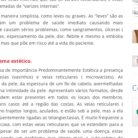
madas de “varizes internas”.
aneira simplista, como leves ou graves. As “leves” são as
am um problema de saúde imediato causando mais
que causam sérios problemas, como sangramentos, úlceras (
has, espessamento da pele, dor, flebite e mesmo a embolia
 mas que põe em risco até a vida do paciente.
ema estético.
osa de Importância Predominantemente Estética a presença
ias (vasinhos) e veias reticulares ( microvarizes). As
s da pele, da espessura de um fio de cabelo, avermelhadas
C
na intimidade da pele. Apresentam vários formatos, desde
Podem estar presentes em todos os locais dos membros,
ns casos até a região das costas. As veias reticulares (
o trajetos longos, azulados, e estão sob a pele, mas a ela
üentemente ligadas as telangiectasias, É muito freqüente a
a coxa, com estas veias reticulares que se estendem para a
. Apesar de ser um problema de saúde, uma doença, estas
, sendo um problema que atinge mais a auto-estima do