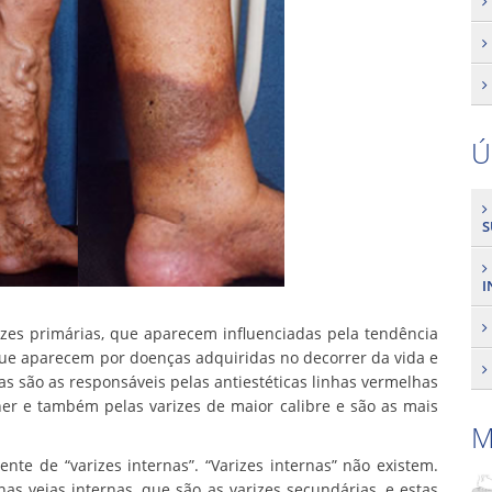
Ú
S
I
izes primárias, que aparecem influenciadas pela tendência
que aparecem por doenças adquiridas no decorrer da vida e
ias são as responsáveis pelas antiestéticas linhas vermelhas
er e também pelas varizes de maior calibre e são as mais
M
te de “varizes internas”. “Varizes internas” não existem.
s veias internas, que são as varizes secundárias, e estas