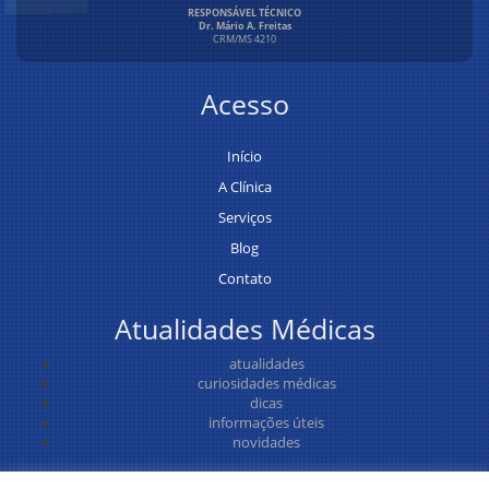
RESPONSÁVEL TÉCNICO
Dr. Mário A. Freitas
CRM/MS 4210
Acesso
Início
A Clínica
Serviços
Blog
Contato
Atualidades Médicas
atualidades
curiosidades médicas
dicas
informações úteis
novidades