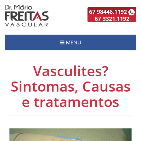
67 98446.1192
67 3321.1192
MENU
Vasculites?
Sintomas, Causas
e tratamentos