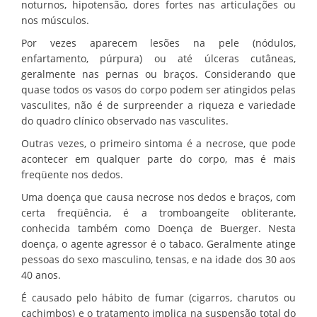
noturnos, hipotensão, dores fortes nas articulações ou
nos músculos.
Por vezes aparecem lesões na pele (nódulos,
enfartamento, púrpura) ou até úlceras cutâneas,
geralmente nas pernas ou braços. Considerando que
quase todos os vasos do corpo podem ser atingidos pelas
vasculites, não é de surpreender a riqueza e variedade
do quadro clínico observado nas vasculites.
Outras vezes, o primeiro sintoma é a necrose, que pode
acontecer em qualquer parte do corpo, mas é mais
freqüente nos dedos.
Uma doença que causa necrose nos dedos e braços, com
certa freqüência, é a tromboangeíte obliterante,
conhecida também como Doença de Buerger. Nesta
doença, o agente agressor é o tabaco. Geralmente atinge
pessoas do sexo masculino, tensas, e na idade dos 30 aos
40 anos.
É causado pelo hábito de fumar (cigarros, charutos ou
cachimbos) e o tratamento implica na suspensão total do